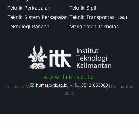
Teknik Perkapalan
Teknik Sipil
Teknik Sistem Perkapalan
Teknik Transportasi Laut
Teknologi Pangan
Manajemen Teknologi
www.itk.ac.id
humas@itk.ac.id
-
0542-8530801
© Teknik Material dan Metalurgi - Institut Teknologi Kalimantan
2019