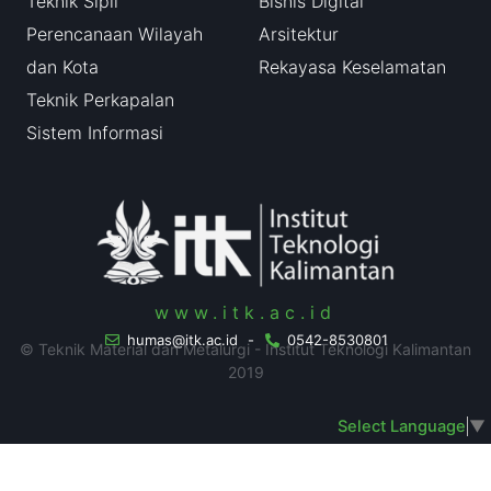
Teknik Sipil
Bisnis Digital
Perencanaan Wilayah
Arsitektur
dan Kota
Rekayasa Keselamatan
Teknik Perkapalan
Sistem Informasi
www.itk.ac.id
humas@itk.ac.id
-
0542-8530801
© Teknik Material dan Metalurgi - Institut Teknologi Kalimantan
2019
Select Language
▼